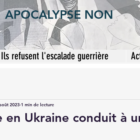
APOCALYPSE NON
Ils refusent l'escalade guerrière
Ac
août 2023
1 min de lecture
e en Ukraine conduit à u