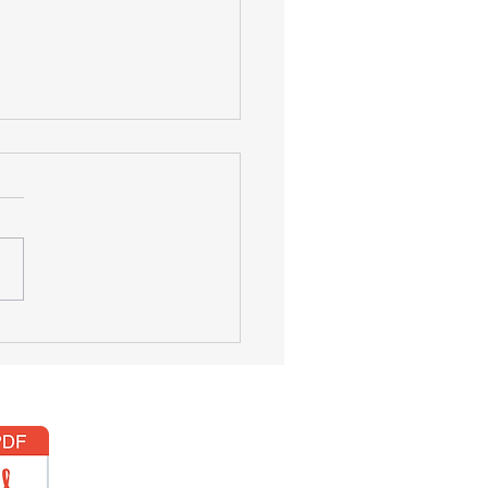
bilisk : Le Massacre
nts qui a brisé la
nce russe